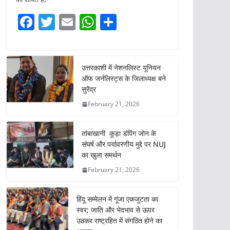
F
T
E
W
S
a
w
m
h
h
c
itt
ai
at
ar
e
er
l
s
e
उत्तरकाशी में नेशनलिस्ट यूनियन
ऑफ जर्नलिस्ट्स के जिलाध्यक्ष बने
b
A
सुरेंद्र
o
p
February 21, 2026
o
p
k
तांबाखानी कूड़ा डंपिंग जोन के
संघर्ष और पर्यावरणीय मुद्दे पर NUJ
का खुला समर्थन
February 21, 2026
हिंदू सम्मेलन में गूंजा एकजुटता का
स्वर; जाति और भेदभाव से ऊपर
उठकर राष्ट्रहित में संगठित होने का