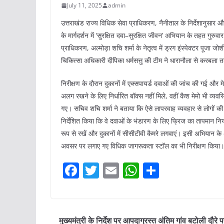
July 11, 2025
admin
उत्तराखंड राज्य विधिक सेवा प्राधिकरण, नैनीताल के निर्देशानुसार औ
के मार्गदर्शन में ‘सुरक्षित दवा–सुरक्षित जीवन’ अभियान के तहत ग
प्राधिकरण, अल्मोड़ा शचि शर्मा के नेतृत्व में ड्रग इंस्पेक्टर पूज
चिकित्सा अधिकारी दीपिका धर्मसत्तु की टीम ने धारानौला से करबला त
निरीक्षण के दौरान दुकानों में एक्सपायर्ड दवाओं की जांच की गई और 
अलग रखने के लिए निर्धारित बॉक्स नहीं मिले, वहीं कैश मेमो भी व्यवस्
गए। सचिव शचि शर्मा ने बताया कि ऐसे लापरवाह व्यवहार से लोगों क
निर्देशित किया कि वे दवाओं के भंडारण के लिए फ्रिज का तापमान निय
रूप से रखें और दुकानों में सीसीटीवी कैमरे लगवाएं। इसी अभियान के अ
अवसर पर लगाए गए विधिक जागरूकता स्टॉल का भी निरीक्षण किया। 
F
T
E
W
S
a
w
m
h
h
c
itt
ai
at
ar
e
er
l
s
e
मुख्यमंत्री के निर्देश पर आपदाग्रस्त अंतिम गांव बटोली दौरे 