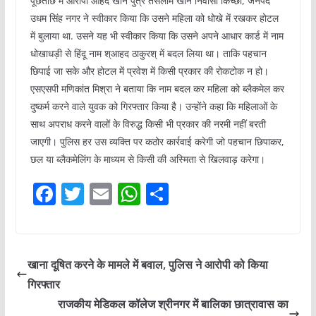
पूछताछ में आरोपी आहद खान पुत्र तसलीम खान निवासी किच्छा, जनपद
उधम सिंह नगर ने स्वीकार किया कि उसने महिला को धोखे में रखकर होटल
में बुलाया था. उसने यह भी स्वीकार किया कि उसने अपने आधार कार्ड में नाम
धोखाधड़ी से हिंदू नाम श्आहद ठाकुरश् में बदल लिया था। ताकि पहचान
छिपाई जा सके और होटल में प्रवेश में किसी प्रकार की रोकटोक न हो।
एसएसपी मणिकांत मिश्रा ने बताया कि नाम बदल कर महिला को ब्लैकमेल कर
दुष्कर्म करने वाले युवक को गिरफ्तार किया है। उन्होंने कहा कि महिलाओं के
साथ अपराध करने वालों के विरुद्ध किसी भी प्रकार की नरमी नहीं बरती
जाएगी। पुलिस हर उस व्यक्ति पर कठोर कार्रवाई करेगी जो पहचान छिपाकर,
छल या ब्लैकमेलिंग के माध्यम से किसी की अस्मिता से खिलवाड़ करेगा।
F
T
E
W
S
a
w
m
h
h
c
itt
ai
at
ar
e
er
l
s
e
खाना दूषित करने के मामले में बवाल, पुलिस ने आरोपी को किया
b
A
गिरफ्तार
o
p
राजकीय मेडिकल कॉलेज श्रीनगर में बालिका छात्रावास का