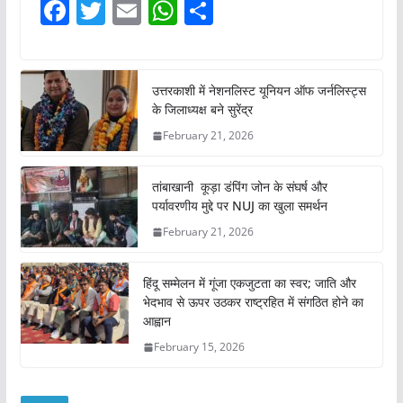
F
T
E
W
S
a
w
m
h
h
c
itt
ai
at
ar
e
er
l
s
e
उत्तरकाशी में नेशनलिस्ट यूनियन ऑफ जर्नलिस्ट्स
के जिलाध्यक्ष बने सुरेंद्र
b
A
February 21, 2026
o
p
o
p
तांबाखानी कूड़ा डंपिंग जोन के संघर्ष और
k
पर्यावरणीय मुद्दे पर NUJ का खुला समर्थन
February 21, 2026
हिंदू सम्मेलन में गूंजा एकजुटता का स्वर; जाति और
भेदभाव से ऊपर उठकर राष्ट्रहित में संगठित होने का
आह्वान
February 15, 2026