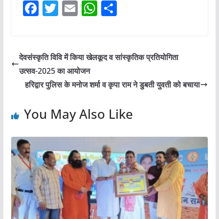
F
T
E
W
S
a
w
m
h
h
c
itt
ai
at
ar
e
er
l
s
e
देवसंस्कृति विवि में किया खेलकूद व सांस्कृतिक प्रतियोगिता
b
A
उत्सव-2025 का आयोजन
o
p
हरिद्वार पुलिस के मनोज शर्मा व कृपा राम ने डुबती युवती को बचाया
o
p
You May Also Like
k