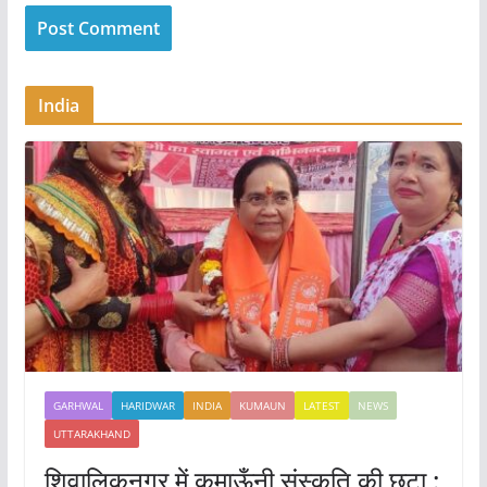
India
GARHWAL
HARIDWAR
INDIA
KUMAUN
LATEST
NEWS
UTTARAKHAND
शिवालिकनगर में कुमाऊँनी संस्कृति की छटा :