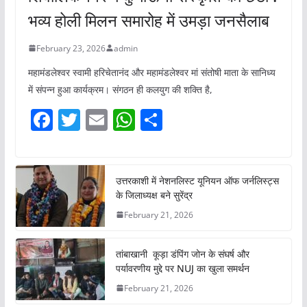
भव्य होली मिलन समारोह में उमड़ा जनसैलाब
February 23, 2026
admin
महामंडलेश्वर स्वामी हरिचेतानंद और महामंडलेश्वर मां संतोषी माता के सानिध्य
में संपन्न हुआ कार्यक्रम। संगठन ही कलयुग की शक्ति है,
F
T
E
W
S
a
w
m
h
h
c
itt
ai
at
ar
e
er
l
s
e
उत्तरकाशी में नेशनलिस्ट यूनियन ऑफ जर्नलिस्ट्स
के जिलाध्यक्ष बने सुरेंद्र
b
A
February 21, 2026
o
p
o
p
तांबाखानी कूड़ा डंपिंग जोन के संघर्ष और
k
पर्यावरणीय मुद्दे पर NUJ का खुला समर्थन
February 21, 2026