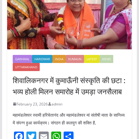
GARHWAL
HARIDWAR
INDIA
KUMAUN
LATEST
NEWS
UTTARAKHAND
शिवालिकनगर में कुमाऊँनी संस्कृति की छटा :
भव्य होली मिलन समारोह में उमड़ा जनसैलाब
February 23, 2026
admin
महामंडलेश्वर स्वामी हरिचेतानंद और महामंडलेश्वर मां संतोषी माता के सानिध्य
में संपन्न हुआ कार्यक्रम। संगठन ही कलयुग की शक्ति है,
F
T
E
W
S