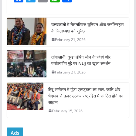
a
w
m
h
h
c
itt
ai
at
ar
e
er
l
s
e
उत्तरकाशी में नेशनलिस्ट यूनियन ऑफ जर्नलिस्ट्स
के जिलाध्यक्ष बने सुरेंद्र
b
A
February 21, 2026
o
p
o
p
तांबाखानी कूड़ा डंपिंग जोन के संघर्ष और
k
पर्यावरणीय मुद्दे पर NUJ का खुला समर्थन
February 21, 2026
हिंदू सम्मेलन में गूंजा एकजुटता का स्वर; जाति और
भेदभाव से ऊपर उठकर राष्ट्रहित में संगठित होने का
आह्वान
February 15, 2026
Ads