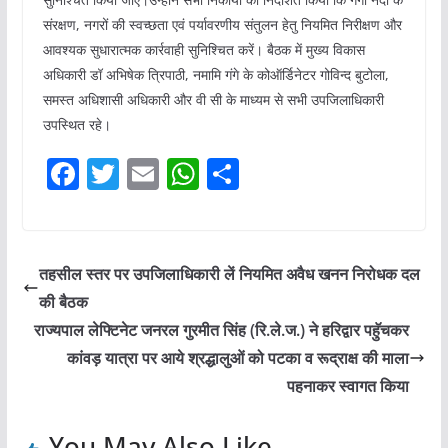
संरक्षण, नगरों की स्वच्छता एवं पर्यावरणीय संतुलन हेतु नियमित निरीक्षण और
आवश्यक सुधारात्मक कार्रवाही सुनिश्चित करें। बैठक में मुख्य विकास
अधिकारी डॉ अभिषेक त्रिपाठी, नमामि गंगे के कोऑर्डिनेटर गोविन्द बुटोला,
समस्त अधिशासी अधिकारी और वी सी के माध्यम से सभी उपजिलाधिकारी
उपस्थित रहे।
F
T
E
W
S
a
w
m
h
h
c
itt
ai
at
ar
e
er
l
s
e
तहसील स्तर पर उपजिलाधिकारी लें नियमित अवैध खनन निरोधक दल
b
A
की बैठक
o
p
राज्यपाल लेफ्टिनेट जनरल गुरमीत सिंह (रि.ले.ज.) ने हरिद्वार पहुॅचकर
o
p
कांवड़ यात्रा पर आये श्रद्धालुओं को पटका व रूद्राक्ष की माला
पहनाकर स्वागत किया
k
You May Also Like