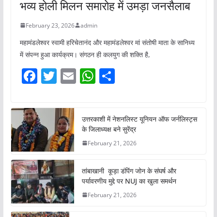
भव्य होली मिलन समारोह में उमड़ा जनसैलाब
February 23, 2026
admin
महामंडलेश्वर स्वामी हरिचेतानंद और महामंडलेश्वर मां संतोषी माता के सानिध्य
में संपन्न हुआ कार्यक्रम। संगठन ही कलयुग की शक्ति है,
F
T
E
W
S
a
w
m
h
h
c
itt
ai
at
ar
e
er
l
s
e
उत्तरकाशी में नेशनलिस्ट यूनियन ऑफ जर्नलिस्ट्स
के जिलाध्यक्ष बने सुरेंद्र
b
A
February 21, 2026
o
p
o
p
तांबाखानी कूड़ा डंपिंग जोन के संघर्ष और
k
पर्यावरणीय मुद्दे पर NUJ का खुला समर्थन
February 21, 2026