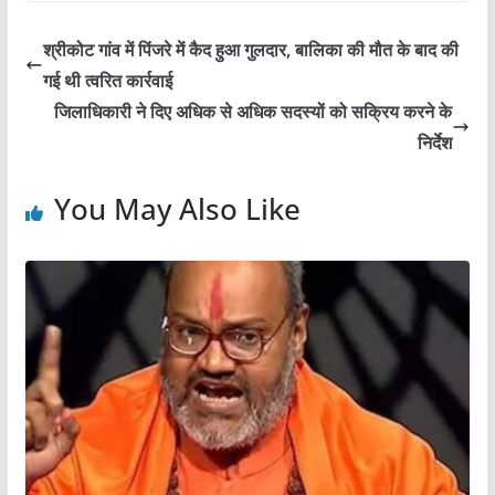
c
itt
ai
at
ar
e
er
l
s
e
श्रीकोट गांव में पिंजरे में कैद हुआ गुलदार, बालिका की मौत के बाद की
b
A
गई थी त्वरित कार्रवाई
o
p
जिलाधिकारी ने दिए अधिक से अधिक सदस्यों को सक्रिय करने के
o
p
निर्देश
k
You May Also Like