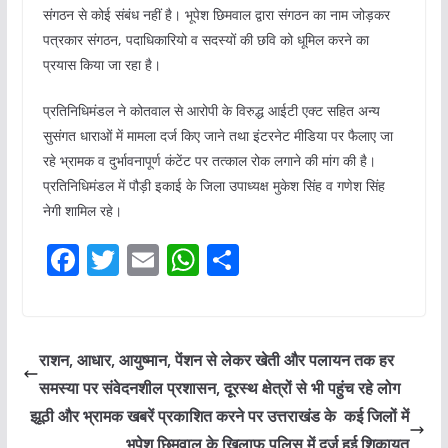
संगठन से कोई संबंध नहीं है। भूपेश छिमवाल द्वारा संगठन का नाम जोड़कर
पत्रकार संगठन, पदाधिकारियो व सदस्यों की छवि को धूमिल करने का
प्रयास किया जा रहा है।
प्रतिनिधिमंडल ने कोतवाल से आरोपी के विरुद्ध आईटी एक्ट सहित अन्य
सुसंगत धाराओं में मामला दर्ज किए जाने तथा इंटरनेट मीडिया पर फैलाए जा
रहे भ्रामक व दुर्भावनापूर्ण कंटेंट पर तत्काल रोक लगाने की मांग की है।
प्रतिनिधिमंडल में पौड़ी इकाई के जिला उपाध्यक्ष मुकेश सिंह व गणेश सिंह
नेगी शामिल रहे।
F
T
E
W
S
a
w
m
h
h
c
itt
ai
at
ar
e
er
l
s
e
राशन, आधार, आयुष्मान, पेंशन से लेकर खेती और पलायन तक हर
b
A
समस्या पर संवेदनशील प्रशासन, दूरस्थ क्षेत्रों से भी पहुंच रहे लोग
o
p
झूठी और भ्रामक खबरें प्रकाशित करने पर उत्तराखंड के कई जिलों में
भूपेश छिमवाल के खिलाफ पुलिस में दर्ज हुई शिकायत