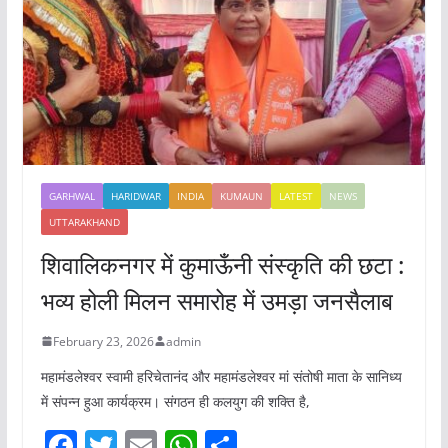
GARHWAL
HARIDWAR
INDIA
KUMAUN
LATEST
NEWS
UTTARAKHAND
शिवालिकनगर में कुमाऊँनी संस्कृति की छटा :
भव्य होली मिलन समारोह में उमड़ा जनसैलाब
February 23, 2026
admin
महामंडलेश्वर स्वामी हरिचेतानंद और महामंडलेश्वर मां संतोषी माता के सानिध्य
में संपन्न हुआ कार्यक्रम। संगठन ही कलयुग की शक्ति है,
F
T
E
W
S