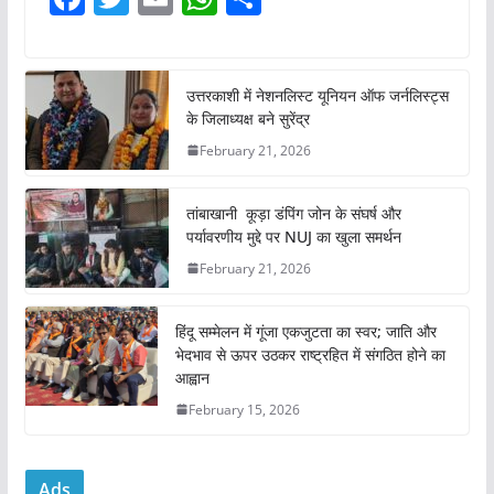
a
w
m
h
h
c
itt
ai
at
ar
e
er
l
s
e
उत्तरकाशी में नेशनलिस्ट यूनियन ऑफ जर्नलिस्ट्स
के जिलाध्यक्ष बने सुरेंद्र
b
A
February 21, 2026
o
p
o
p
तांबाखानी कूड़ा डंपिंग जोन के संघर्ष और
k
पर्यावरणीय मुद्दे पर NUJ का खुला समर्थन
February 21, 2026
हिंदू सम्मेलन में गूंजा एकजुटता का स्वर; जाति और
भेदभाव से ऊपर उठकर राष्ट्रहित में संगठित होने का
आह्वान
February 15, 2026
Ads