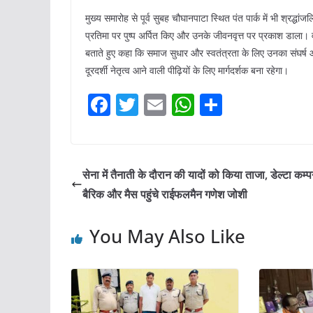
मुख्य समारोह से पूर्व सुबह चौघानपाटा स्थित पंत पार्क में भी श्रद्
प्रतिमा पर पुष्प अर्पित किए और उनके जीवनवृत्त पर प्रकाश डाला। वक
बताते हुए कहा कि समाज सुधार और स्वतंत्रता के लिए उनका संघर्ष आ
दूरदर्शी नेतृत्व आने वाली पीढ़ियों के लिए मार्गदर्शक बना रहेगा।
F
T
E
W
S
a
w
m
h
h
c
itt
ai
at
ar
e
er
l
s
e
सेना में तैनाती के दौरान की यादों को किया ताजा, डेल्टा कम्प
b
A
बैरिक और मैस पहुंचे राईफलमैन गणेश जोशी
o
p
You May Also Like
o
p
k