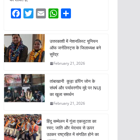
F
T
E
W
S
a
w
m
h
h
c
itt
ai
at
ar
e
er
l
s
e
उत्तरकाशी में नेशनलिस्ट यूनियन
ऑफ जर्नलिस्ट्स के जिलाध्यक्ष बने
b
A
सुरेंद्र
o
p
February 21, 2026
o
p
k
तांबाखानी कूड़ा डंपिंग जोन के
संघर्ष और पर्यावरणीय मुद्दे पर NUJ
का खुला समर्थन
February 21, 2026
हिंदू सम्मेलन में गूंजा एकजुटता का
स्वर; जाति और भेदभाव से ऊपर
उठकर राष्ट्रहित में संगठित होने का