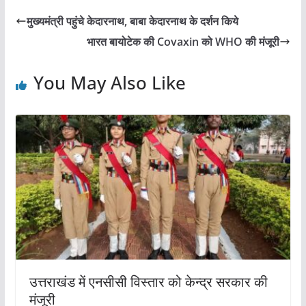
e
er
l
s
e
मुख्यमंत्री पहुंचे केदारनाथ, बाबा केदारनाथ के दर्शन किये
b
A
भारत बायोटेक की Covaxin को WHO की मंजूरी
o
p
o
p
You May Also Like
k
उत्तराखंड में एनसीसी विस्तार को केन्द्र सरकार की
मंजूरी