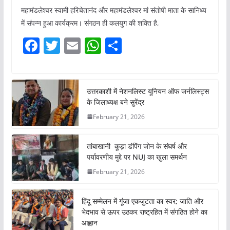
महामंडलेश्वर स्वामी हरिचेतानंद और महामंडलेश्वर मां संतोषी माता के सानिध्य
में संपन्न हुआ कार्यक्रम। संगठन ही कलयुग की शक्ति है,
F
T
E
W
S
a
w
m
h
h
c
itt
ai
at
ar
e
er
l
s
e
उत्तरकाशी में नेशनलिस्ट यूनियन ऑफ जर्नलिस्ट्स
के जिलाध्यक्ष बने सुरेंद्र
b
A
February 21, 2026
o
p
o
p
तांबाखानी कूड़ा डंपिंग जोन के संघर्ष और
k
पर्यावरणीय मुद्दे पर NUJ का खुला समर्थन
February 21, 2026
हिंदू सम्मेलन में गूंजा एकजुटता का स्वर; जाति और
भेदभाव से ऊपर उठकर राष्ट्रहित में संगठित होने का
आह्वान