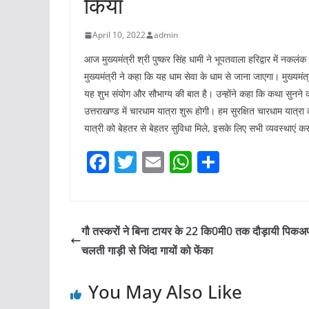
किया
April 10, 2022
admin
आज मुख्यमंत्री श्री पुष्कर सिंह धामी ने भूपतवाला हरिद्वार में नकल
मुख्यमंत्री ने कहा कि यह धाम सेवा के धाम से जाना जाएगा। मुख्यमंत्
यह शुभ संयोग और सौभाग्य की बात है। उन्होंने कहा कि कथा सुनने का
उत्तराखण्ड में चारधाम यात्रा शुरू होगी। हम सुरक्षित चारधाम यात्र
यात्री को बेहतर से बेहतर सुविधा मिले, इसके लिए सभी व्यवस्थाएं कर
F
T
E
W
S
a
w
m
h
h
c
itt
ai
at
ar
e
er
l
s
e
गौ तस्करों ने बिना टायर के 22 कि0मी0 तक दौड़ायी पिक
b
A
चलती गाड़ी से जिंदा गायों को फेंका
o
p
You May Also Like
o
p