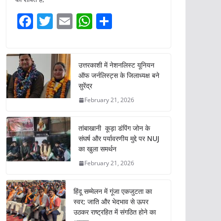
F
T
E
W
S
a
w
m
h
h
c
itt
ai
at
ar
e
er
l
s
e
उत्तरकाशी में नेशनलिस्ट यूनियन
ऑफ जर्नलिस्ट्स के जिलाध्यक्ष बने
b
A
सुरेंद्र
o
p
February 21, 2026
o
p
k
तांबाखानी कूड़ा डंपिंग जोन के
संघर्ष और पर्यावरणीय मुद्दे पर NUJ
का खुला समर्थन
February 21, 2026
हिंदू सम्मेलन में गूंजा एकजुटता का
स्वर; जाति और भेदभाव से ऊपर
उठकर राष्ट्रहित में संगठित होने का