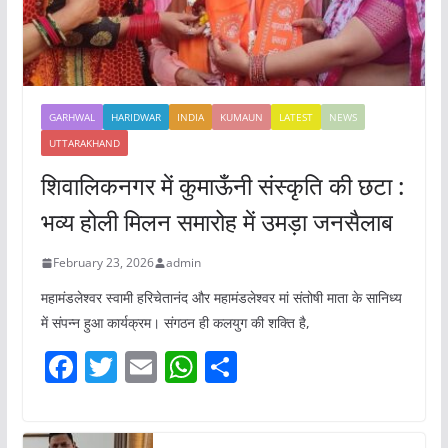
GARHWAL
HARIDWAR
INDIA
KUMAUN
LATEST
NEWS
UTTARAKHAND
शिवालिकनगर में कुमाऊँनी संस्कृति की छटा :
भव्य होली मिलन समारोह में उमड़ा जनसैलाब
February 23, 2026
admin
महामंडलेश्वर स्वामी हरिचेतानंद और महामंडलेश्वर मां संतोषी माता के सानिध्य
में संपन्न हुआ कार्यक्रम। संगठन ही कलयुग की शक्ति है,
F
T
E
W
S
a
w
m
h
h
c
itt
ai
at
ar