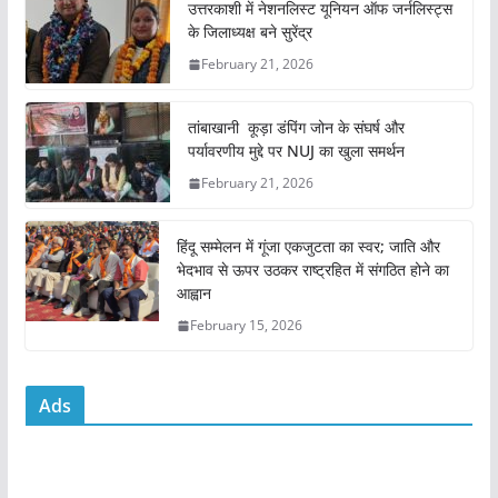
e
er
l
s
e
उत्तरकाशी में नेशनलिस्ट यूनियन ऑफ जर्नलिस्ट्स
के जिलाध्यक्ष बने सुरेंद्र
b
A
February 21, 2026
o
p
o
p
तांबाखानी कूड़ा डंपिंग जोन के संघर्ष और
k
पर्यावरणीय मुद्दे पर NUJ का खुला समर्थन
February 21, 2026
हिंदू सम्मेलन में गूंजा एकजुटता का स्वर; जाति और
भेदभाव से ऊपर उठकर राष्ट्रहित में संगठित होने का
आह्वान
February 15, 2026
Ads