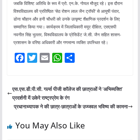
जबकि विशिष्ट अतिथि के रूप में प्रो. एन.के. गोयल मौजूद रहे। इस दौरान
विश्वविद्यालय की प्रतिष्ठित ‘सेठ रोशन लाल जैन ट्रॉफी’ से आयुषी पंवार,
डोना चौहान और हनी चौधरी को उनके उत्कृष्ट शैक्षणिक प्रदर्शन के लिए
सम्मानित किया गया। कार्यक्रम में जिलाधिकारी मयूर दीक्षित, एसएसपी
नवनीत सिंह भुल्लर, विश्वविद्यालय के प्रेसिडेंट जे.सी. जैन सहित शासन-
प्रशासन के वरिष्ठ अधिकारी और गणमान्य व्यक्ति उपस्थित रहे।
F
T
E
W
S
a
w
m
h
h
c
itt
ai
at
ar
e
er
l
s
e
एस.एस.डी.पी.सी. गर्ल्स पीजी कॉलेज की छात्राओं ने ‘अभिव्यक्ति’
b
A
प्रदर्शनी में उकेरे राष्ट्रप्रेम के रंग
o
p
प्रधानाध्यापक ने की छात्र-छात्राओं के उज्जवल भविष्य की कामना
o
p
You May Also Like
k