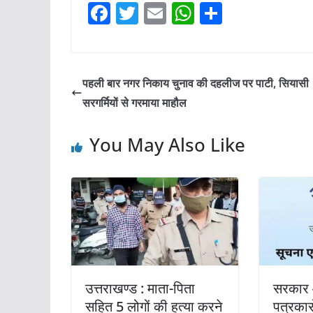
F
T
E
W
S
a
w
m
h
h
c
itt
ai
at
ar
e
er
l
s
e
पहली बार नगर निकाय चुनाव की दहलीज पर पाटी, सियासी
b
A
सरगर्मियों से गरमाया माहौल
o
p
You May Also Like
o
p
k
उत्तराखण्ड : माता-पिता
सरकार 
सहित 5 लोगों की हत्या करने
पत्रकारों