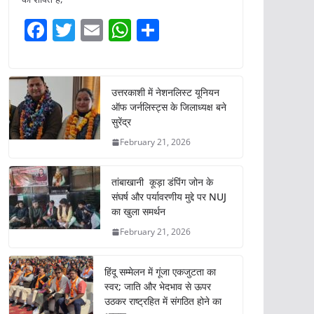
F
T
E
W
S
a
w
m
h
h
c
itt
ai
at
ar
e
er
l
s
e
उत्तरकाशी में नेशनलिस्ट यूनियन
ऑफ जर्नलिस्ट्स के जिलाध्यक्ष बने
b
A
सुरेंद्र
o
p
February 21, 2026
o
p
k
तांबाखानी कूड़ा डंपिंग जोन के
संघर्ष और पर्यावरणीय मुद्दे पर NUJ
का खुला समर्थन
February 21, 2026
हिंदू सम्मेलन में गूंजा एकजुटता का
स्वर; जाति और भेदभाव से ऊपर
उठकर राष्ट्रहित में संगठित होने का