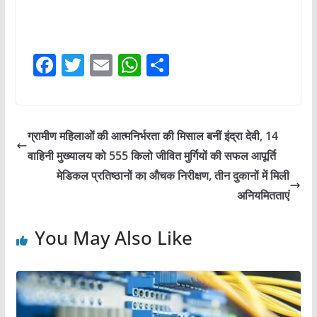
F
T
E
W
S
a
w
m
h
h
c
itt
ai
at
ar
e
er
l
s
e
ग्रामीण महिलाओं की आत्मनिर्भरता की मिसाल बनीं इंद्रा देवी, 14
b
A
वाहिनी मुख्यालय को 555 किलो जीवित मुर्गियों की सफल आपूर्ति
o
p
मेडिकल प्रतिष्ठानों का औचक निरीक्षण, तीन दुकानों में मिली
o
p
अनियमितताएं
k
You May Also Like