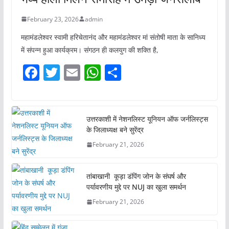
February 23, 2026
admin
महामंडलेश्वर स्वामी हरिचेतानंद और महामंडलेश्वर मां संतोषी माता के सानिध्य
में संपन्न हुआ कार्यक्रम। संगठन ही कलयुग की शक्ति है,
F
T
E
W
S
a
w
m
h
h
c
itt
ai
at
ar
e
er
l
s
e
उत्तरकाशी में नेशनलिस्ट यूनियन ऑफ जर्नलिस्ट्स
के जिलाध्यक्ष बने सुरेंद्र
b
A
February 21, 2026
o
p
o
p
तांबाखानी कूड़ा डंपिंग जोन के संघर्ष और
k
पर्यावरणीय मुद्दे पर NUJ का खुला समर्थन
February 21, 2026