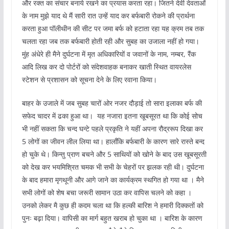
और रक्त का संचार बनाये रखने का प्रयास करता रहा। जितने देवी देवताओं
के नाम मुझे याद थे मैं सारी रात उन्हें याद कर बर्फबारी रोकने की प्रार्थना
करता हुआ पॉलीथीन की सीट पर जमा बर्फ को हटाता रहा यह क्रम तब तक
चलता रहा जब तक बर्फबारी होती रही और सुबह का उजाला नहीं हो गया।
मुंह अंधेरे ही मैने दुर्घटना में मृत अधिकारियों व जवानों के नाम, नम्‍बर, रैंक
आदि लिख कर दो पोर्टरों को संदेशवाहक बनाकर खाती स्थित वायरलेस
स्‍टेशन से प्रशासन को सूचना देने के लिए रवाना किया।
बाहर के उजाले में जब सुबह चारों ओर नजर दौड़ाई तो सारा इलाका बर्फ की
सफेद चादर में ढका हुआ था। यह नजारा इतना खूबसूरत था कि कोई सोच
भी नहीं सकता कि चन्द घन्टे पहले प्रकृति ने यहीं अपना रौद्ररूप दिखा कर
5 लोगों का जीवन लील लिया था। हालाँकि बर्फबारी के कारण सारे रास्‍ते बन्द
हो चुके थे। किन्तु प्राण बचने और 5 साथियों को खोने के बाद उस खूबसूरती
को देख कर भयमिश्रित चमक भी सभी के चेहरों पर झलक रही थी। दुर्घटना
के बाद हमारा मृगथूनी और आगे जाने का कार्यक्रम स्थगित हो गया था । मैने
सभी लोगों को शेष बचा जरूरी सामान उठा कर वापिस चलने को कहा ।
उनको लेकर मै कुछ ही कदम चला था कि हल्की बारिश ने हमारी दिक्कतों को
पुनः बढ़ा दिया। वापिसी का मार्ग बहुत खराब हो चुका था । बारिश के कारण