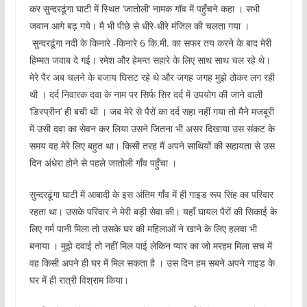
कर सुन्‍दरढूंगा घाटी में स्थित ‘जातोली’ नामक गॉव में पहुँचने कहा । सभी
जवान आगे बढ़ गये। मै भी पीछे से धीरे-धीरे मंजिल की चलता गया ।
सुन्दरढूंगा नदी के किनारे -किनारे 6 कि.मी. का सफर तय करने के बाद मेरी
हिम्मत जवाब दे गई। रमेश और हेमन्त सहारे के लिए साथ साथ चल रहे थे।
मेरे पैर अब चलने के बजाय घिसट रहे थे और जगह जगह मुझे ठोकर लग रही
थी । दर्द निवारक दवा के नाम पर सिर्फ सिर दर्द में उपयोग की जाने वाली
‘डिस्प्रीन’ ही बची थी । जब मेरे से पैरों का दर्द सहा नहीं गया तो मैने मजबूरी
में उसी दवा का सेवन कर लिया उसने जितना भी असर दिखाया उस संकट के
समय वह मेरे लिए बहुत था। किसी तरह मैं अपने साथियों की सहायता से उस
दिन अंधेरा होने से पहले जातोली गाँव पहुँचा ।
सुन्‍दरढूंगा घाटी में आबादी के इस अंतिम गॉंव में ही गाइड रूप सिंह का परिवार
रहता था। उसके परिवार ने मेरी बड़ी सेवा की। यहॉं घायल पैरों की सिकाई के
लिए गर्म पानी मिला तो उसके घर की महिलाओं ने खाने के लिए हलवा भी
बनाया । मुझे दवाई तो नहीं मिल पाई लेकिन प्‍यार का जो मरहम मिला सच में
वह किसी अपने ही घर में मिल सकता है । उस दिन हम सबने अपने गाइड के
घर में ही रात्री विश्राम किया।