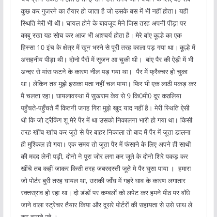
कुछ कर गुजरने का तैयार हो जाता है जो उसके बस में भी नहीं होता। यही
स्थिति मेरी भी थी। घायल होने के बावजूद मैने जिस तरह अपनी पीड़ा पर
काबू रखा यह सोच कर आज भी आश्चर्य होता है। मेरे बांए कूल्हे का एक
हिस्सा 10 इंच के क्षेत्र में खून भरने से पूरी तरह काला पड़ गया था। कूल्हे में
असहनीय पीड़ा थी। दोनो पैरों में सूजन आ चुकी थी। बांए पैर की ऐड़ी में भी
अन्दर से मांस फटने के कारण नील पड़ गया था। पैर में फ्रैक्‍चर हो चुका
था। लेकिन तब मुझे इसका पता नहीं चल पाया। फिर भी एक लाठी पकड़ कर
मै चलता रहा। घायलावस्था में सुखराम केव से 9 कि0मी0 दूर कठलिया
पहुँचते-पहुँचते मैं कितनी जगह गिरा मुझे खुद याद नहीं है। मेरी स्थिति ऐसी
थी कि जो ट्रैकिंग शू मेरे पैर में था उसको निकालना भारी हो गया था। किसी
तरह खींच खांच कर जूते से पैर बाहर निकाला तो बाद में पैर में जूता डालना
ही मुश्किल हो गया। एक समय तो जूता पैर में फंसाने के लिए अपने ही साथी
की मदद लेनी पड़ी, दोनो ने पूरा जोर लगा कर जूते के दोनो शिरे पकड़ कर
खींचे तब कहीं जाकर किसी तरह जबरदस्ती जूते मे पैर घुसा पाया । हमारा
जो पोर्टर बुरी तरह घायल था, उसकी जॉंघ में गहरे घाव के कारण लगातार
रक्‍तस्राव हो रहा था। दो डंडों पर कम्‍बलों को लपेट कर हमने पीठ पर बॉधे
जाने वाला स्‍ट्रेचर तैयार किया और दूसरे पोर्टरों की सहायता से उसे साथ ले
कर चलते रहे ।