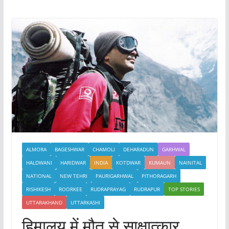
ALMORA
BAGESHWAR
CHAMOLI
DEHARADUN
GARHWAL
HALDWANI
HARIDWAR
INDIA
KOTDWAR
KUMAUN
NAINITAL
NATIONAL
NEW TEHRI
PAURIGARHWAL
PITHORAGARH
RISHIKESH
ROORKEE
RUDRAPRAYAG
RUDRAPUR
TOP STORIES
UTTARAKHAND
UTTARKASHI
हिमालय में मौत से साक्षात्‍कार