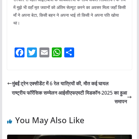
में मुझे भी वहॉं मृत जवानों को अंतिम सेल्‍यूट करने का अवसर मिला जहॉं किसी
मॉं ने अपना बेटा, किसी बहन ने अपना भाई तो किसी ने अपना पति खोया
था।
F
T
E
W
S
a
w
m
h
h
c
itt
ai
at
ar
e
er
l
s
e
मुंबईं ट्रेन एक्सीडेंट में 6 रेल यात्रियों की, मौत कई घायल
b
A
राष्ट्रीय फॉरेंसिक सम्मेलन आईसीएफएमटी मिडकॉन-2025 का हुआ
o
p
समापन
o
p
You May Also Like
k