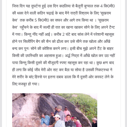
जिस दिन यह दुघर्टना हुई उस दिन कठलिया से बैलूनी बुग्याल तक 4 कि0मी0
की थका देने वाली कठिन चढ़ाई के बाद मैने रात्री विश्राम के लिए ‘सुखराम
केव’ तक करीब 5 कि0मी0 का सफर और आगे तय किया था । ‘सुखराम
केव’ पहुँचने के बाद मैं जल्दी ही रात का खाना खाकर सोने के लिए अपने टैन्ट
में गया। किन्तु नींद नहीं आई। करीब 2 घंटे बाद सांस लेने में परेशानी महसूस
होने पर सिलीपिंग बैग की चैन को ढीला कर उसे सीने तक खोला और आँखे
बन्द कर पुनः सोने की कोशिस करने लगा। इसी बीच मुझे अपने टैंट के बाहर
किसी की उपस्थिति का अहसास हुआ। अर्द्ध निद्रा में आँखे खोल कर उठ नहीं
पाया किन्तु किसी दूसरे की मौजूदगी स्‍पष्‍ट महसूस कर रहा था। कुछ क्षण बाद
ही लगा कि कोई जीव मेरी ओर सट कर बैठा या सोया है उसकी निकटस्था ने
मेरे शरीर के बांए हिस्से पर इतना दबाव डाला कि मै दूसरी ओर करवट लेने के
लिए मजबूर हो गया।