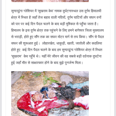
सुन्‍दरढुंगा ग्‍लेशियर में ‘सुखराम केव’ नामक दुर्घटनास्थल उस दुर्गम हिमालयी
क्षेत्र में स्थित है जहॉं तेज बहाव वाली नदियों, दुर्गम घाटियों और सघन वनों
को पार पर कई दिन पैदल चलने के बाद बड़ी मुश्किल से पहुँचा जाता है।
हिमालय के इस दुर्गम क्षेत्र तक पहुंचने के लिए हमने बागेश्‍वर जिला मुख्‍यालय
से भराड़ी, होते हुए सौंग तक का सफर मोटर मार्ग से तय किया। सौंग से पैदल
सफर की शुरूआत हुई। लोहारखेत, धाकुड़ी, खाती, जातोली और कठलिया
होते हुए कई दिन पैदल चलने के बाद हम सुन्‍दरढूंगा ग्‍लेशियर क्षेत्र में स्थित
‘सुखराम’ केव पहुँचे थे। यहीं मेरे जीवन की वह सबसे बड़ी दर्दनाक दुघर्टना
हुई जहॉं मौत से साक्षात्‍कार होने के बाद बुझे पुनर्जन्‍म मिला।