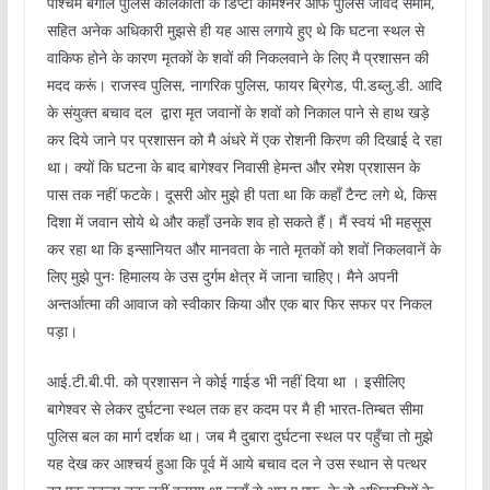
पश्चिम बंगाल पुलिस कोलकाता के डिप्‍टी कमिश्‍नर ऑफ पुलिस जावेद समीम,
सहित अनेक अधिकारी मुझसे ही यह आस लगाये हुए थे कि घटना स्थल से
वाकिफ होने के कारण मृतकों के शवों की निकलवाने के लिए मै प्रशासन की
मदद करूं। राजस्व पुलिस, नागरिक पुलिस, फायर ब्रिगेड, पी.डब्लु.डी. आदि
के संयुक्त बचाव दल द्वारा मृत जवानों के शवों को निकाल पाने से हाथ खड़े
कर दिये जाने पर प्रशासन को मै अंधरे में एक रोशनी किरण की दिखाई दे रहा
था। क्यों कि घटना के बाद बागेश्वर निवासी हेमन्त और रमेश प्रशासन के
पास तक नहीं फटके। दूसरी ओर मुझे ही पता था कि कहाँ टैन्ट लगे थे, किस
दिशा में जवान सोये थे और कहाँ उनके शव हो सकते हैं। मैं स्वयं भी महसूस
कर रहा था कि इन्सानियत और मानवता के नाते मृतकों को शवों निकलवानें के
लिए मुझे पुनः हिमालय के उस दुर्गम क्षेत्र में जाना चाहिए। मैने अपनी
अन्तर्आत्मा की आवाज को स्वीकार किया और एक बार फिर सफर पर निकल
पड़ा।
आई.टी.बी.पी. को प्रशासन ने कोई गाईड भी नहीं दिया था । इसीलिए
बागेश्वर से लेकर दुर्घटना स्थल तक हर कदम पर मै ही भारत-तिम्बत सीमा
पुलिस बल का मार्ग दर्शक था। जब मै दुबारा दुर्घटना स्थल पर पहुँचा तो मुझे
यह देख कर आश्चर्य हुआ कि पूर्व में आये बचाव दल ने उस स्‍थान से पत्थर