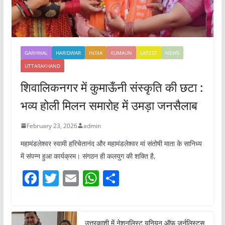
GARHWAL
HARIDWAR
INDIA
KUMAUN
LATEST
NEWS
UTTARAKHAND
शिवालिकनगर में कुमाऊँनी संस्कृति की छटा :
भव्य होली मिलन समारोह में उमड़ा जनसैलाब
February 23, 2026
admin
महामंडलेश्वर स्वामी हरिचेतानंद और महामंडलेश्वर मां संतोषी माता के सानिध्य
में संपन्न हुआ कार्यक्रम। संगठन ही कलयुग की शक्ति है,
F
T
E
W
S
a
w
m
h
h
c
itt
ai
at
ar
उत्तरकाशी में नेशनलिस्ट यूनियन ऑफ जर्नलिस्ट्स