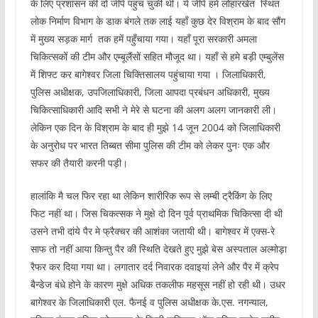
के लिए प्रशासन की दो जीपें पहुंच चुकी थी। ये जीपे हमें लोहारखेत स्थित
लो‍क निर्माण विभाग के डाक बंगले तक लाई यहॉं कुछ देर विश्राम के बाद सौंग
में मुख्‍य सड़क मार्ग तक हमें पहुँचाया गया। यहॉं पूरा सरकारी अमला
चिकित्‍सकों की टीम और एम्‍बूलैंसों सहित मौजूद था। यहॉं से हमे बड़ी एम्बुलेंस
में शिफ्ट कर बागेश्वर जिला चिक्तिसालय पहुंचाया गया । जिलाधिकारी,
पुलिस अधीक्षक, उपजिलाधिकारी, जिला आपदा प्रबंधन अधिकारी, मुख्‍य
चिकित्‍साधिकारी आदि सभी ने मेरे से घटना की अलग अलग जानकारी ली।
लेकिन एक दिन के विश्राम के बाद ही मुझे 14 जून 2004 को जिलाधिकारी
के अनुरोध पर भारत तिब्बत सीमा पुलिस की टीम को लेकर पुनः एक और
सफर की तैयारी करनी पड़ी।
हालांकि मै चल फिर रहा था लेकिन शारीरिक रूप से लम्बी ट्रैकिंग के लिए
फिट नहीं था। जिस चिकत्सक ने मुक्षे दो दिन पूर्व प्राथमिक चिकित्सा दी थी
उसने तभी दांये पैर मे फ्रैक्चर की आशंका जतायी थी। बागेश्वर में एक्स-रे
साफ तो नहीं आया किन्तु पैर की स्थिति देखते हुए मुझे बेस अस्पताल अल्मोड़ा
रैफर कर दिया गया था। लगातार दर्द निवारक दवाइयां लेने और पैर में क्रेप
बैन्डेज बंधे होने के कारण मुक्षे अधिक तकलीफ महसूस नहीं हो रही थी। उधर
बागेश्वर के जिलाधिकारी एल. फैनई व पुलिस अधीक्षक के.एस. नगन्याल,