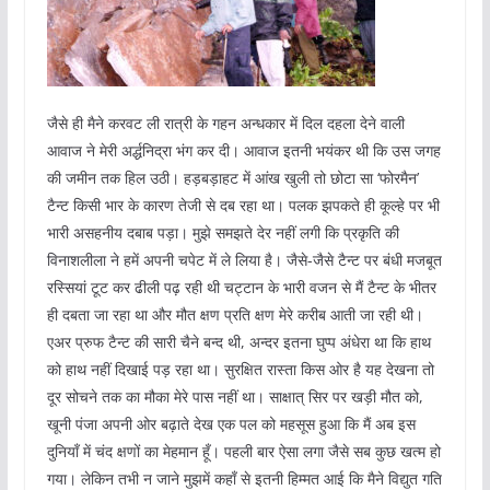
जैसे ही मैने करवट ली रात्री के गहन अन्धकार में दिल दहला देने वाली
आवाज ने मेरी अर्द्धनिद्रा भंग कर दी। आवाज इतनी भयंकर थी कि उस जगह
की जमीन तक हिल उठी। हड़बड़ाहट में आंख खुली तो छोटा सा ‘फोरमैन’
टैन्ट किसी भार के कारण तेजी से दब रहा था। पलक झपकते ही कूल्‍हे पर भी
भारी असहनीय दबाब पड़ा। मुझे समझते देर नहीं लगी कि प्रकृति की
विनाशलीला ने हमें अपनी चपेट में ले लिया है। जैसे-जैसे टैन्ट पर बंधी मजबूत
रस्सियां टूट कर ढीली पढ़ रही थी चट्टान के भारी वजन से मैं टैन्ट के भीतर
ही दबता जा रहा था और मौत क्षण प्रति क्षण मेरे करीब आती जा रही थी।
एअर प्रुफ टैन्ट की सारी चैने बन्द थी, अन्‍दर इतना घुप्प अंधेरा था कि हाथ
को हाथ नहीं दिखाई पड़ रहा था। सुरक्षित रास्ता किस ओर है यह देखना तो
दूर सोचने तक का मौका मेरे पास नहीं था। साक्षात्‌ सिर पर खड़ी मौत को,
खूनी पंजा अपनी ओर बढ़ाते देख एक पल को महसूस हुआ कि मैं अब इस
दुनियॉं में चंद क्षणों का मेहमान हूँ। पहली बार ऐसा लगा जैसे सब कुछ खत्म हो
गया। लेकिन तभी न जाने मुझमें कहाँ से इतनी हिम्मत आई कि मैने विद्युत गति