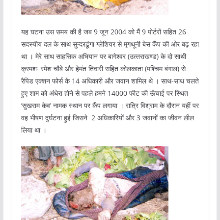
यह घटना उस समय की है जब 9 जून 2004 को मैं 9 पोर्टरों सहित 26
सदस्‍यीय दल के साथ सुन्‍दरढूंगा ग्‍ले‍शियर से मृगथूनी बेस कैंप की ओर बढ़ रहा
था । मेरे साथ साहसिक अभियान पर बागेश्‍वर (उत्‍तराखण्‍ड) के दो साथी
क्रमशः रमेश चौबे और हेमंत तिवारी सहित कोलकाता (पश्चिम बंगाल) से
रैपिड एक्‍शन फोर्स के 14 अधिकारी और जवान शामिल थे । साथ-साथ चलते
हुए शाम को अंधेरा होने से पहले हमने 14000 फीट की ऊँचाई पर स्थित
‘सुखराम केव’ नामक स्‍थान पर कैंप लगाया । रात्रि विश्राम के दौरान यहीं पर
वह भीषण दुर्घटना हुई जिसने 2 अधिकारियों और 3 जवानों का जीवन लील
लिया था ।