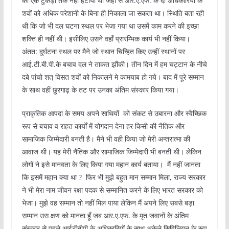
का एक टुकड़ा तक नहीं हटाया था जहाँ से आर.ए.एफ. के दो अधिकारियों के
शवों को अधिक परेशानी के बिना ही निकाला जा सकता था। स्थिति बता रही
थी कि जो भी दल घटना स्थल पर भेजा गया था उसमें काम करने की इच्छा
शक्ति ही नहीं थी। इसीलिए उसने वहाँ प्रारम्भिक कार्य भी नहीं किया।
अंतत: दुर्घटना स्थल पर मैने जो स्थान चिन्हित किए उन्हीं स्‍थानों पर
आई.टी.बी.पी.के बचाव दल ने ताकत झौंकी। तीन दिन में हम चट्टान के नीचे
दबे पांचो शत्‌ विसत शवों को निकालने मे कामयाब हो गये। बाद में पूरे सम्मान
के साथ वहीं छुरगाढ़ के तट पर उनका अंतिम संस्कार किया गया।
प्राकृतिक आपदा के समय अपने साथियों को संकट से उबारना और स्‍वैच्छिक
रूप से बचाव व राहत कार्यों में योगदान देना हर किसी की नैतिक और
सामाजिक जिम्‍मेदारी बनती है। मैने भी वही किया जो मेरी अन्‍तरात्‍मा की
आवाज थी। यह मेरी नैतिक और सामाजिक जिम्‍मेदारी भी बनती थी। लेकिन
लोगों ने इसे मानवता के लिए किया गया महान कार्य बताया। मैं नहीं जानता
कि इसमें महान क्‍या था ? फिर भी मुझे बहुत मान सम्‍मान मिला, राज्‍य सरकार
ने भी मेरा नाम जीवन रक्षा पदक से सम्‍मानित करने के लिए भारत सरकार को
भेजा। मुझे वह सम्मान तो नहीं मिल पाया लेकिन मैं अपने लिए सबसे बड़ा
सम्‍मान उस क्षण को मानता हूँ जब आर.ए.एफ. के मृत जवानों के अंतिम
संस्‍कार से पहले आईटीबीपी के अधिकारियों के साथ अकेले सिविलियन के रूप