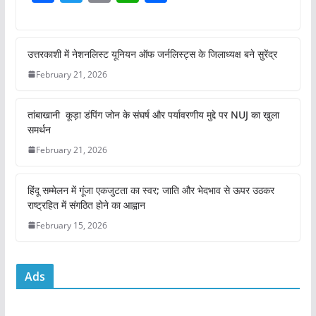
a
w
m
h
h
c
itt
ai
at
ar
e
er
l
s
e
उत्तरकाशी में नेशनलिस्ट यूनियन ऑफ जर्नलिस्ट्स के जिलाध्यक्ष बने सुरेंद्र
b
A
February 21, 2026
o
p
तांबाखानी कूड़ा डंपिंग जोन के संघर्ष और पर्यावरणीय मुद्दे पर NUJ का खुला
o
p
समर्थन
k
February 21, 2026
हिंदू सम्मेलन में गूंजा एकजुटता का स्वर; जाति और भेदभाव से ऊपर उठकर
राष्ट्रहित में संगठित होने का आह्वान
February 15, 2026
Ads