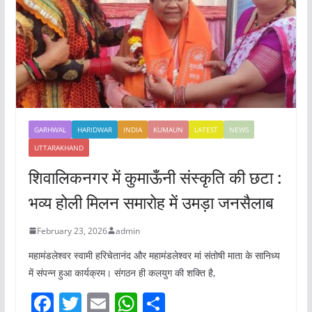
GARHWAL
HARIDWAR
INDIA
KUMAUN
LATEST
NEWS
UTTARAKHAND
शिवालिकनगर में कुमाऊँनी संस्कृति की छटा :
भव्य होली मिलन समारोह में उमड़ा जनसैलाब
February 23, 2026
admin
महामंडलेश्वर स्वामी हरिचेतानंद और महामंडलेश्वर मां संतोषी माता के सानिध्य
में संपन्न हुआ कार्यक्रम। संगठन ही कलयुग की शक्ति है,
F
T
E
W
S