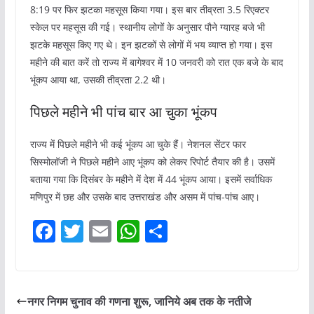
8:19 पर फिर झटका महसूस किया गया। इस बार तीव्रता 3.5 रिएक्टर
स्केल पर महसूस की गई। स्थानीय लोगों के अनुसार पौने ग्यारह बजे भी
झटके महसूस किए गए थे। इन झटकों से लोगों में भय व्याप्त हो गया। इस
महीने की बात करें तो राज्य में बागेश्वर में 10 जनवरी को रात एक बजे के बाद
भूंकप आया था, उसकी तीव्रता 2.2 थी।
पिछले महीने भी पांच बार आ चुका भूंकप
राज्य में पिछले महीने भी कई भूंकप आ चुके हैं। नेशनल सेंटर फार
सिस्मोलॉजी ने पिछले महीने आए भूंकप को लेकर रिपोर्ट तैयार की है। उसमें
बताया गया कि दिसंबर के महीने में देश में 44 भूंकप आया। इसमें सर्वाधिक
मणिपुर में छह और उसके बाद उत्तराखंड और असम में पांच-पांच आए।
F
T
E
W
S
a
w
m
h
h
c
itt
ai
at
ar
e
er
l
s
e
नगर निगम चुनाव की गणना शुरू, जानिये अब तक के नतीजे