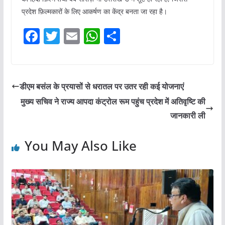
प्रदेश फ़िल्मकारों के लिए आकर्षण का केंद्र बनता जा रहा है।
F
T
E
W
S
a
w
m
h
h
c
itt
ai
at
ar
e
er
l
s
e
डीएम बसंल के प्रयासों से धरातल पर उतर रही कई योजनाएं
b
A
मुख्य सचिव ने राज्य आपदा कंट्रोल रूम पहुंच प्रदेश में अतिवृष्टि की
o
p
जानकारी ली
o
p
You May Also Like
k