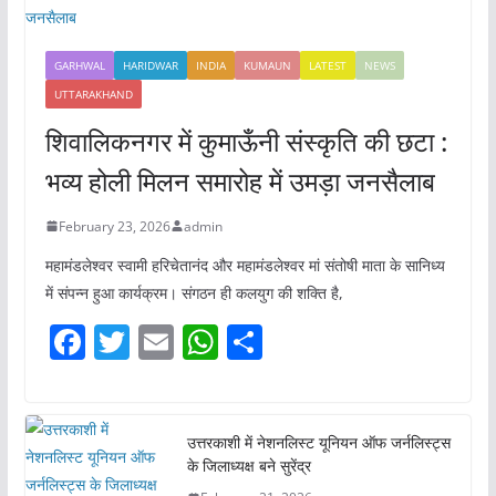
GARHWAL
HARIDWAR
INDIA
KUMAUN
LATEST
NEWS
UTTARAKHAND
शिवालिकनगर में कुमाऊँनी संस्कृति की छटा :
भव्य होली मिलन समारोह में उमड़ा जनसैलाब
February 23, 2026
admin
महामंडलेश्वर स्वामी हरिचेतानंद और महामंडलेश्वर मां संतोषी माता के सानिध्य
में संपन्न हुआ कार्यक्रम। संगठन ही कलयुग की शक्ति है,
F
T
E
W
S
a
w
m
h
h
c
itt
ai
at
ar
e
er
l
s
e
उत्तरकाशी में नेशनलिस्ट यूनियन ऑफ जर्नलिस्ट्स
के जिलाध्यक्ष बने सुरेंद्र
b
A