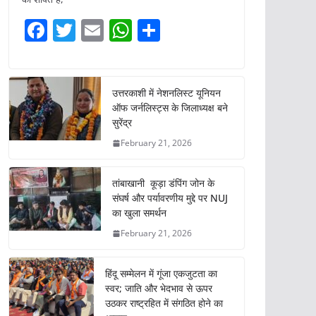
F
T
E
W
S
a
w
m
h
h
c
itt
ai
at
ar
e
er
l
s
e
उत्तरकाशी में नेशनलिस्ट यूनियन
ऑफ जर्नलिस्ट्स के जिलाध्यक्ष बने
b
A
सुरेंद्र
o
p
February 21, 2026
o
p
k
तांबाखानी कूड़ा डंपिंग जोन के
संघर्ष और पर्यावरणीय मुद्दे पर NUJ
का खुला समर्थन
February 21, 2026
हिंदू सम्मेलन में गूंजा एकजुटता का
स्वर; जाति और भेदभाव से ऊपर
उठकर राष्ट्रहित में संगठित होने का