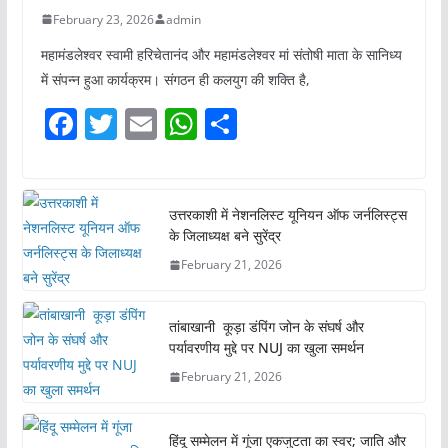
February 23, 2026
admin
महामंडलेश्वर स्वामी हरिचेतानंद और महामंडलेश्वर मां संतोषी माता के सानिध्य
में संपन्न हुआ कार्यक्रम। संगठन ही कलयुग की शक्ति है,
F
T
E
W
S
a
w
m
h
h
c
itt
ai
at
ar
e
er
l
s
e
उत्तरकाशी में नेशनलिस्ट यूनियन ऑफ जर्नलिस्ट्स
के जिलाध्यक्ष बने सुरेंद्र
b
A
February 21, 2026
o
p
o
p
तांबाखानी कूड़ा डंपिंग जोन के संघर्ष और
k
पर्यावरणीय मुद्दे पर NUJ का खुला समर्थन
February 21, 2026
हिंदू सम्मेलन में गूंजा एकजुटता का स्वर; जाति और