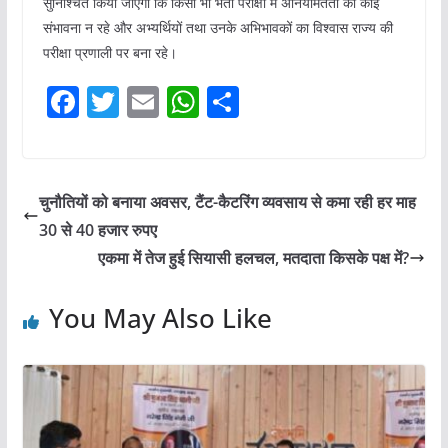
सुनिश्चित किया जाएगा कि किसी भी भर्ती परीक्षा में अनियमितता की कोई
संभावना न रहे और अभ्यर्थियों तथा उनके अभिभावकों का विश्वास राज्य की
परीक्षा प्रणाली पर बना रहे।
F
T
E
W
S
a
w
m
h
h
c
itt
ai
at
ar
e
er
l
s
e
चुनौतियों को बनाया अवसर, टैंट-कैटरिंग व्यवसाय से कमा रही हर माह
b
A
30 से 40 हजार रुपए
o
p
एकमा में तेज हुई सियासी हलचल, मतदाता किसके पक्ष में?
o
p
You May Also Like
k