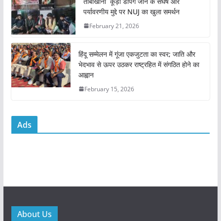
तांबाखानी कूड़ा डंपिंग जोन के संघर्ष और
k
पर्यावरणीय मुद्दे पर NUJ का खुला समर्थन
February 21, 2026
हिंदू सम्मेलन में गूंजा एकजुटता का स्वर; जाति और
भेदभाव से ऊपर उठकर राष्ट्रहित में संगठित होने का
आह्वान
February 15, 2026
Ads
About Us