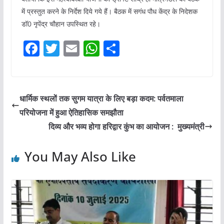
में प्रस्तुत करने के निर्देश दिये गये हैं। बैठक में सगंध पौध केंद्र के निदेशक
डॉ0 नृपेंद्र चौहान उपस्थित रहे।
F
T
E
W
S
a
w
m
h
h
c
itt
ai
at
ar
e
er
l
s
e
धार्मिक स्थलों तक सुगम यात्रा के लिए बड़ा कदम: पर्वतमाला
b
A
परियोजना में हुआ ऐतिहासिक समझौता
o
p
दिव्य और भव्य होगा हरिद्वार कुंभ का आयोजन : मुख्यमंत्री
o
p
You May Also Like
k