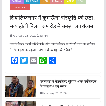
GARHWAL
HARIDWAR
INDIA
KUMAUN
LATEST
NEWS
UTTARAKHAND
शिवालिकनगर में कुमाऊँनी संस्कृति की छटा :
भव्य होली मिलन समारोह में उमड़ा जनसैलाब
February 23, 2026
admin
महामंडलेश्वर स्वामी हरिचेतानंद और महामंडलेश्वर मां संतोषी माता के सानिध्य
में संपन्न हुआ कार्यक्रम। संगठन ही कलयुग की शक्ति है,
F
T
E
W
S
a
w
m
h
h
c
itt
ai
at
ar
e
er
l
s
e
उत्तरकाशी में नेशनलिस्ट यूनियन ऑफ जर्नलिस्ट्स
के जिलाध्यक्ष बने सुरेंद्र
b
A
February 21, 2026
o
p
o
p