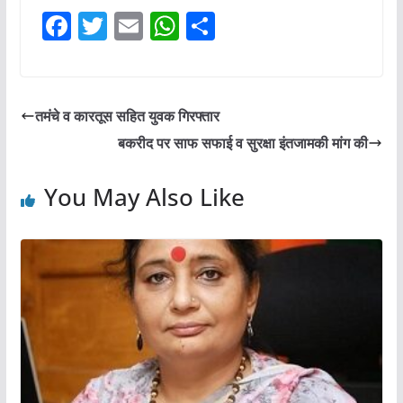
F
T
E
W
S
a
w
m
h
h
c
itt
ai
at
ar
e
er
l
s
e
तमंचे व कारतूस सहित युवक गिरफ्तार
b
A
बकरीद पर साफ सफाई व सुरक्षा इंतजामकी मांग की
o
p
o
p
You May Also Like
k