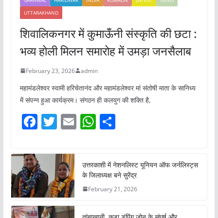
UTTARAKHAND
शिवालिकनगर में कुमाऊँनी संस्कृति की छटा :
भव्य होली मिलन समारोह में उमड़ा जनसैलाब
February 23, 2026
admin
महामंडलेश्वर स्वामी हरिचेतानंद और महामंडलेश्वर मां संतोषी माता के सानिध्य
में संपन्न हुआ कार्यक्रम। संगठन ही कलयुग की शक्ति है,
F
T
E
W
S
a
w
m
h
h
c
itt
ai
at
ar
e
er
l
s
e
उत्तरकाशी में नेशनलिस्ट यूनियन ऑफ जर्नलिस्ट्स
के जिलाध्यक्ष बने सुरेंद्र
b
A
February 21, 2026
o
p
o
p
तांबाखानी कूड़ा डंपिंग जोन के संघर्ष और