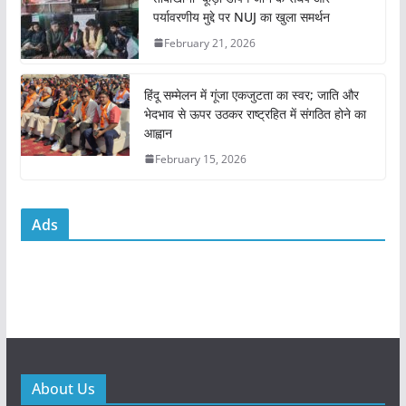
k
पर्यावरणीय मुद्दे पर NUJ का खुला समर्थन
February 21, 2026
हिंदू सम्मेलन में गूंजा एकजुटता का स्वर; जाति और
भेदभाव से ऊपर उठकर राष्ट्रहित में संगठित होने का
आह्वान
February 15, 2026
Ads
About Us